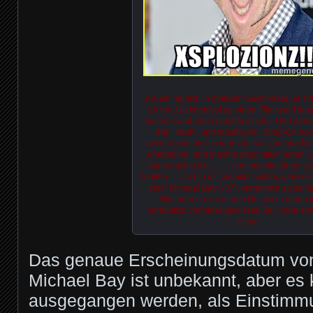
„Als ich neulich in meinem Geschirrspüler st
ich mir ‚Du könntest so einen Film wie Tra
machen‘ und dann machte ich ihn. Und dann
‚Hell Yeah!‘ und machte voll Strap-On no
zweiten und als ich dann da so stand dachte
‚Bratpfanne‘ und machte absolutlich einen D
dann dachte ich ‚ . . . ‚ und machte einen vi
fünften…. Ich bin mir ziemlich sicher, dass es
sind“ Michael Bay (-37), vermutlich zu sei
Film oder so, an einem Ort, wo er glaub i
vermutlich vor einer gewissen Zeit, oder s
sicher.
Das genaue Erscheinungsdatum von
Michael Bay ist unbekannt, aber es
ausgegangen werden, als Einstimmu