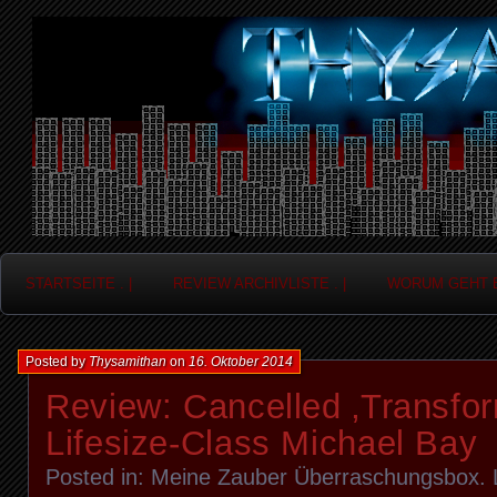
Frag nicht....
Thysamithan
STARTSEITE . |
REVIEW ARCHIVLISTE . |
WORUM GEHT ES
Posted by
Thysamithan
on
16. Oktober 2014
Review: Cancelled ‚Transfo
Lifesize-Class Michael Bay
Posted in:
Meine Zauber Überraschungsbox
.