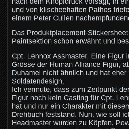
nach dem Knopfdruck vorsagt, in e
und von klischeehaften Pathos trie
einem Peter Cullen nachempfundene
Das Produktplacement-Stickersheet, i
Paintsektion schon erwähnt und be
Cpt. Lennox Assmaster. Eine Figur i
Grösse der Human Alliance Figur, ab
Duhamel nicht ähnlich und hat eher
Soldatendesign.
Ich vermute, dass zum Zeitpunkt de
Figur noch kein Casting für Cpt. Le
hat und nur ein Charakter mit dies
Drehbuch feststand. Nun, wie soll ic
Headmaster wurden zu Köpfen, Pow