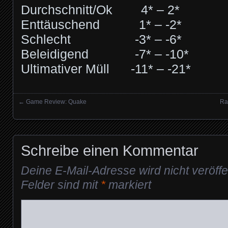
Durchschnitt/Ok 4* – 2*
Enttäuschend 1* – -2*
Schlecht -3* – -6*
Beleidigend -7* – -10*
Ultimativer Müll -11* – -21*
←
Game Review: Quake
Ra
Posts navigation
Schreibe einen Kommentar
Deine E-Mail-Adresse wird nicht veröffen
Felder sind mit
*
markiert