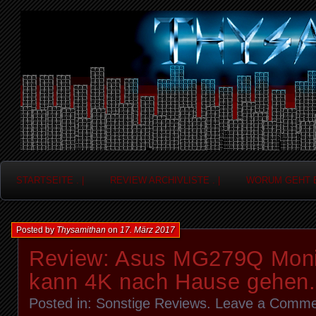
Frag nicht....
Thysamithan
STARTSEITE . |
REVIEW ARCHIVLISTE . |
WORUM GEHT ES
Posted by
Thysamithan
on
17. März 2017
Review: Asus MG279Q Moni
kann 4K nach Hause gehen.
Posted in:
Sonstige Reviews
.
Leave a Comme