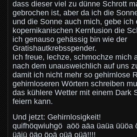
dass dieser viel zu dünne Schrott m
gebrochen ist, aber da ich die Son
und die Sonne auch mich, gebe ich 
kopernikanischen Kernfusion die Sch
ich genauso gehässig bin wie der
Gratishautkrebsspender.
Ich freue, lechze, schmochze mich
nach dem unausweichlich auf uns z
damit ich nicht mehr so gehirnlose 
gehirnloseren Wörtern schreiben mu
das kühlere Wetter mit einem Dark 
feiern kann.
Und jetzt: Gehirnlosigkeit!
quifhöqwiuhgö aöö aäa üaüa üüöa 
üäiü öäo öoä oüä oüä!!!!