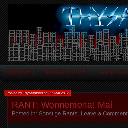
Frag nicht....
Thysamithan
STARTSEITE . |
REVIEW ARCHIVLISTE . |
WORUM GEHT ES
Posted by
Thysamithan
on
30. Mai 2017
RANT: Wonnemonat Mai
Posted in:
Sonstige Rants
.
Leave a Comment