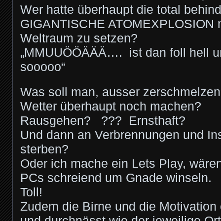
Wer hatte überhaupt die total behind
GIGANTISCHE ATOMEXPLOSION mit
Weltraum zu setzen?
„MMUUÖÖÄÄÄ…. ist dan foll hell unt
sooooo“
Was soll man, ausser zerschmelzen,
Wetter überhaupt noch machen?
Rausgehen? ??? Ernsthaft?
Und dann an Verbrennungen und In
sterben?
Oder ich mache ein Lets Play, wären
PCs schreiend um Gnade winseln.
Toll!
Zudem die Birne und die Motivatio
und durchnässt wie der jeweilige Or