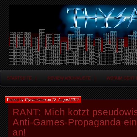
Frag nicht....
Thysamithan
STARTSEITE . |
REVIEW ARCHIVLISTE . |
WORUM GEHT ES
Posted by
Thysamithan
on
12. August 2017
RANT: Mich kotzt pseudowis
Anti-Games-Propaganda ein
an!