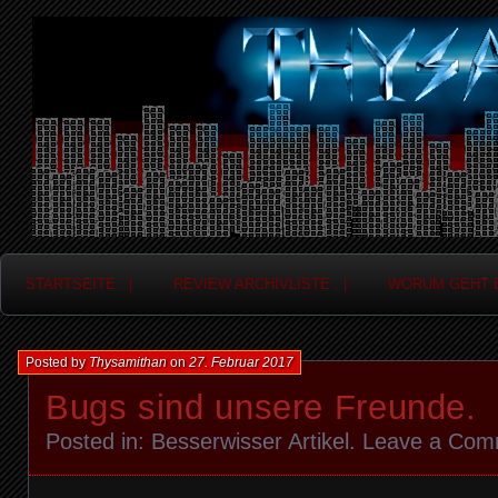
Frag nicht....
Thysamithan
STARTSEITE . |
REVIEW ARCHIVLISTE . |
WORUM GEHT ES
Posted by
Thysamithan
on
27. Februar 2017
Bugs sind unsere Freunde.
Posted in:
Besserwisser Artikel
.
Leave a Com