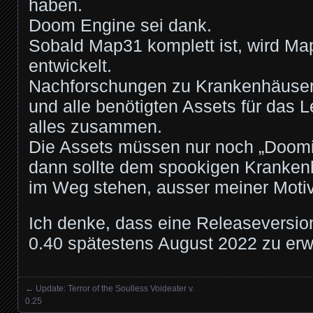
haben.
Doom Engine sei dank.
Sobald Map31 komplett ist, wird Ma
entwickelt.
Nachforschungen zu Krankenhäusern
und alle benötigten Assets für das 
alles zusammen.
Die Assets müssen nur noch „Doomif
dann sollte dem spookigen Kranken
im Weg stehen, ausser meiner Motiva
Ich denke, dass eine Releaseversi
0.40 spätestens August 2022 zu erwa
←
Update: Terror of the Soulless Voideater v.
Posts navigation
0.25