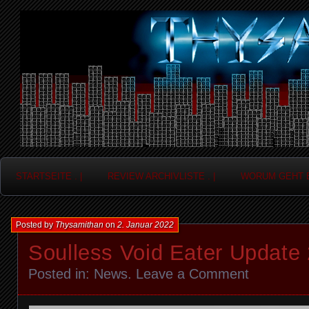
Frag nicht....
Thysamithan
STARTSEITE . |
REVIEW ARCHIVLISTE . |
WORUM GEHT ES
Posted by
Thysamithan
on
2. Januar 2022
Soulless Void Eater Update 
Posted in:
News
.
Leave a Comment