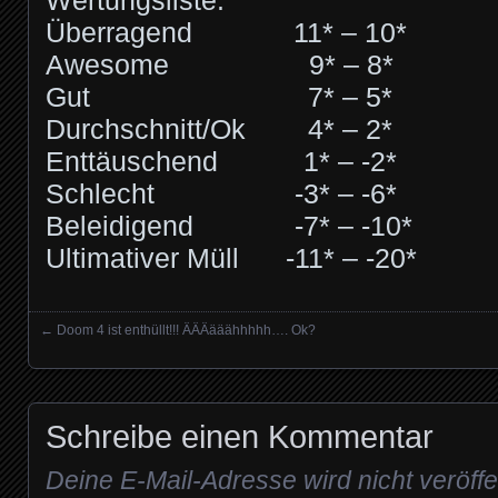
Wertungsliste:
Überragend 11* – 10*
Awesome 9* – 8*
Gut 7* – 5*
Durchschnitt/Ok 4* – 2*
Enttäuschend 1* – -2*
Schlecht -3* – -6*
Beleidigend -7* – -10*
Ultimativer Müll -11* – -20*
←
Doom 4 ist enthüllt!!! ÄÄÄääähhhhh…. Ok?
Posts navigation
Schreibe einen Kommentar
Deine E-Mail-Adresse wird nicht veröffen