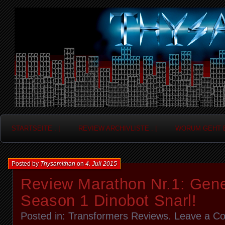
Frag nicht....
Thysamithan
STARTSEITE . |
REVIEW ARCHIVLISTE . |
WORUM GEHT ES
Posted by
Thysamithan
on
4. Juli 2015
Review Marathon Nr.1: Gene
Season 1 Dinobot Snarl!
Posted in:
Transformers Reviews
.
Leave a C