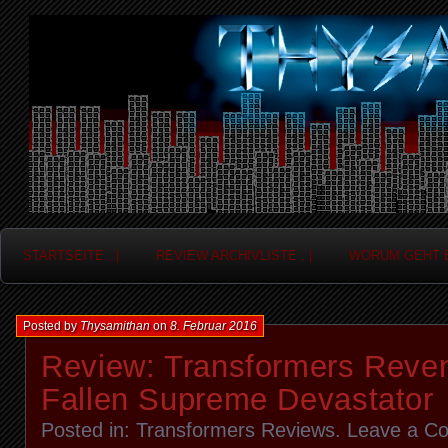
Frag nicht....
Thysamithan
STARTSEITE . |
REVIEW ARCHIVLISTE . |
WORUM GEHT ES
Posted by
Thysamithan
on
8. Februar 2016
Review: Transformers Reven
Fallen Supreme Devastator
Posted in:
Transformers Reviews
.
Leave a C