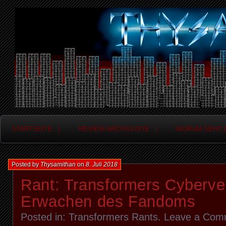
Frag nicht....
Thysamithan
STARTSEITE . |
REVIEW ARCHIVLISTE . |
WORUM GEHT ES
Posted by
Thysamithan
on
8. Juli 2018
Rant: Transformers Cyberve
Erwachen des Fandoms
Posted in:
Transformers Rants
.
Leave a Com