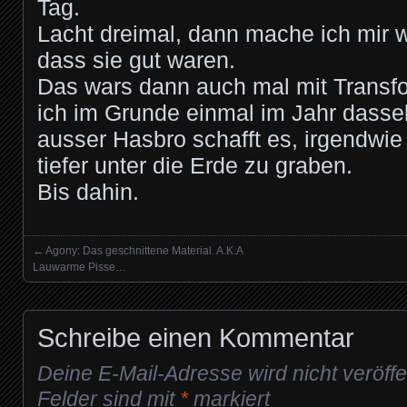
Tag.
Lacht dreimal, dann mache ich mir w
dass sie gut waren.
Das wars dann auch mal mit Transf
ich im Grunde einmal im Jahr dasse
ausser Hasbro schafft es, irgendwie
tiefer unter die Erde zu graben.
Bis dahin.
←
Agony: Das geschnittene Material. A.K.A
Posts navigation
Lauwarme Pisse…
Schreibe einen Kommentar
Deine E-Mail-Adresse wird nicht veröffen
Felder sind mit
*
markiert