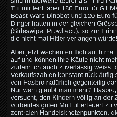
sind mittlerweile teurer als Third Par
Tut mir leid, aber 180 Euro für G1 M
Beast Wars Dinobot und 120 Euro fü
Dinger hatten in der gleichen Gröss
(Sideswipe, Prowl ect.), so zur Erin
die nicht mal Hitler verlangen würde
Aber jetzt wachen endlich auch mal 
auf und können ihre Käufe nicht mehr
zudem ich auch zuverlässig weiss,
Verkaufszahlen konstant rückläufig si
von Hasbro natürlich gegenteilig darg
Nur wem glaubt man mehr? Hasbro, 
versucht, den Kindern völlig an der 
vorbeidesignten Müll überteuert zu 
zentralen Handelsknotenpunkten, di