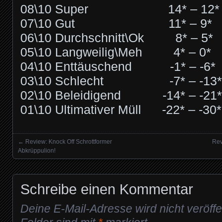
08\10 Super 14* – 12*
07\10 Gut 11* – 9*
06\10 Durchschnitt\Ok 8* – 5*
05\10 Langweilig\Meh 4* – 0*
04\10 Enttäuschend -1* – -6*
03\10 Schlecht -7* – -13*
02\10 Beleidigend -14* – -21*
01\10 Ultimativer Müll -22* – -30*
←
Review: Knock Off Schrottformer
Rev
Posts navigation
Abkrüppulion!
Schreibe einen Kommentar
Deine E-Mail-Adresse wird nicht veröffen