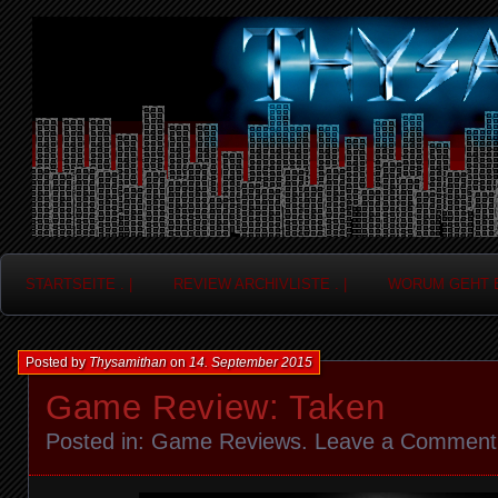
Frag nicht....
Thysamithan
STARTSEITE . |
REVIEW ARCHIVLISTE . |
WORUM GEHT ES
Posted by
Thysamithan
on
14. September 2015
Game Review: Taken
Posted in:
Game Reviews
.
Leave a Comment