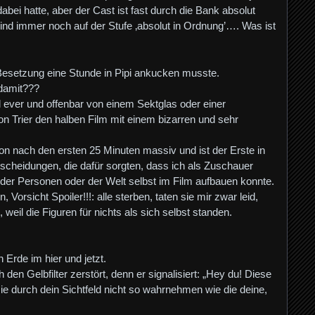
bei hatte, aber der Cast ist fast durch die Bank absolut
, sind immer noch auf der Stufe ‚absolut in Ordnung’…. Was ist
 Besetzung eine Stunde in Pipi ankucken musste.
 damit???
el ever und offenbar von einem Sektglas oder einer
n Trier den halben Film mit einem bizarren und sehr
on nach den ersten 25 Minuten massiv und ist der Erste in
scheidungen, die dafür sorgten, dass ich als Zuschauer
er Personen oder der Welt selbst im Film aufbauen konnte.
orsicht Spoiler!!!: alle sterben, taten sie mir zwar leid,
weil die Figuren für nichts als sich selbst standen.
n Erde im hier und jetzt.
den Gelbfilter zerstört, denn er signalisiert: „Hey du! Diese
 sie durch dein Sichtfeld nicht so wahrnehmen wie die deine,