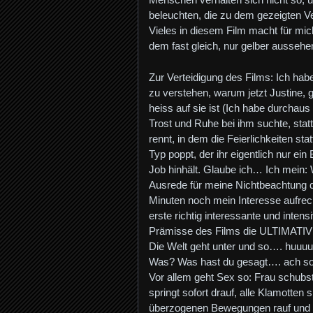
beleuchten, die zu dem gezeigten Ve
Vieles in diesem Film macht für mich
dem fast gleich, nur gelber aussehe
Zur Verteidigung des Films: Ich ha
zu verstehen, warum jetzt Justine, 
heiss auf sie ist (Ich habe durchau
Trost und Ruhe bei ihm suchte, sta
rennt, in dem die Feierlichkeiten st
Typ poppt, der ihr eigentlich nur ei
Job hinhält. Glaube ich… Ich mein: W
Ausrede für meine Nichtbeachtung di
Minuten noch mein Interesse aufrech
erste richtig interessante und inten
Prämisse des Films die ULTIMAT
Die Welt geht unter und so…. huuuu
Was? Was hast du gesagt…. ach s
Vor allem geht Sex so: Frau schub
springt sofort drauf, alle Klamotten 
überzogenen Bewegungen rauf und r