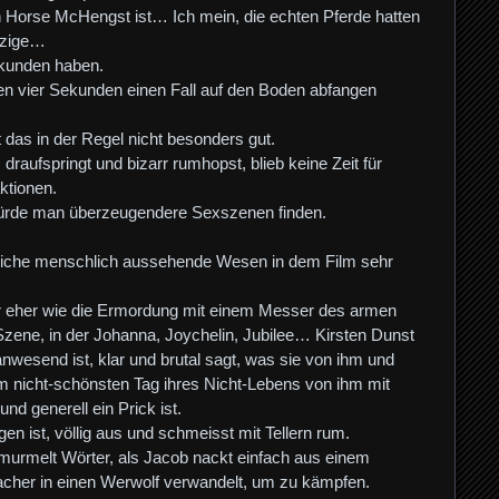
n Horse McHengst ist… Ich mein, die echten Pferde hatten
nzige…
ekunden haben.
sen vier Sekunden einen Fall auf den Boden abfangen
 das in der Regel nicht besonders gut.
draufspringt und bizarr rumhopst, blieb keine Zeit für
ktionen.
würde man überzeugendere Sexszenen finden.
tliche menschlich aussehende Wesen in dem Film sehr
er eher wie die Ermordung mit einem Messer des armen
 Szene, in der Johanna, Joychelin, Jubilee… Kirsten Dunst
anwesend ist, klar und brutal sagt, was sie von ihm und
rem nicht-schönsten Tag ihres Nicht-Lebens von ihm mit
nd generell ein Prick ist.
en ist, völlig aus und schmeisst mit Tellern rum.
 murmelt Wörter, als Jacob nackt einfach aus einem
acher in einen Werwolf verwandelt, um zu kämpfen.