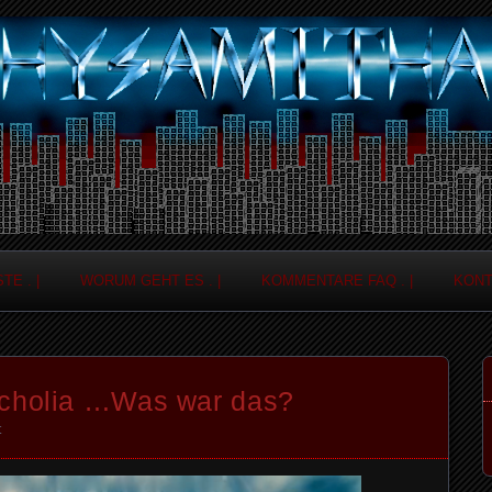
TE . |
WORUM GEHT ES . |
KOMMENTARE FAQ . |
KONT
ncholia …Was war das?
t