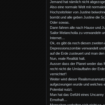
Jemand hat nämlich nicht abgezogen. 
Also eine normale Welt mit normale
Hochzeitsfeier von Justine beiwohne
bombt und alle geben Justine die Sc
Oder sowas.
Dann fahren alle nach Hause und Ju
Sailor Melancholia zu verwandeln un
Internet…
Ok, es gibt da noch diesen zweiten A
Depressionszombie verwandelt und de
auf die Erde zusteuert und man den
Nun, reale Realität halt.
Ausser dass der Planet weder das 
recht nicht die Umlaufbahn der Erde 
vernichtet‘!
Weiter wird dieser Realismusansatz
aufgezwungen wurde und welches ers
Potential nutzt.
Man hat das Gefühl eines Uncanny V
Ernsthaft…
Menschen verhalten sich nicht so,