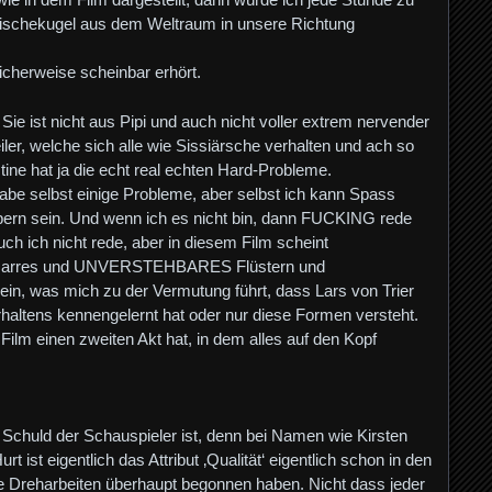
rischekugel aus dem Weltraum in unsere Richtung
icherweise scheinbar erhört.
Sie ist nicht aus Pipi und auch nicht voller extrem nervender
ler, welche sich alle wie Sissiärsche verhalten und ach so
tine hat ja die echt real echten Hard-Probleme.
be selbst einige Probleme, aber selbst ich kann Spass
bern sein. Und wenn ich es nicht bin, dann FUCKING rede
auch ich nicht rede, aber in diesem Film scheint
bizarres und UNVERSTEHBARES Flüstern und
ein, was mich zu der Vermutung führt, dass Lars von Trier
altens kennengelernt hat oder nur diese Formen versteht.
Film einen zweiten Akt hat, in dem alles auf den Kopf
e Schuld der Schauspieler ist, denn bei Namen wie Kirsten
t ist eigentlich das Attribut ‚Qualität‘ eigentlich schon in den
ie Dreharbeiten überhaupt begonnen haben. Nicht dass jeder