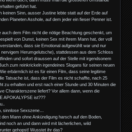
rhalten geführt hat.
 keinen Sinn, ausser Justine lebte statt auf der Erde auf
nden Planeten Asshole, auf dem jeder ein fieser Penner ist.
be auch dem Film nicht die nötige Beachtung geschenkt, um
gespielt von Dunst, keinen Sex mit ihrem Mann hat, der voll
s verstanden, dass sie Emotional aufgewühlt war und nur
tt nervigem Herumgelutsche), stattdessen aus dem Schloss
attfinden und sofort draussen auf der Stelle mit irgendsonem
n Buch zum reinkrickeln irgendeines Slogans für seinen neuen
ie erbärmlich ist es für einen Film, dass seine legitime
e Tatsache ist, dass der Film es nicht schaffte, nach 25
t zu erhalten und erst nach einer Stunde und 30 Minuten die
sive Charakterszene liefert? Vor allem dann, wenn die
IVE APOKALYPSE ist???
u..
o, sinnlose Sexszene…
st den Mann ohne Ankündigung harsch auf den Boden,
sind noch an und dann wird mit lächerlichen, wild
unter gehopst! Wusstet ihr das?