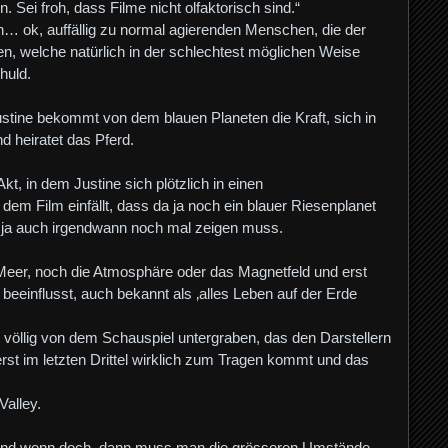
Sei froh, dass Filme nicht olfaktorisch sind.“
n… ok, auffällig zu normal agierenden Menschen, die der
n, welche natürlich in der schlechtest möglichen Weise
huld.
stine bekommt von dem blauen Planeten die Kraft, sich in
d heiratet das Pferd.
kt, in dem Justine sich plötzlich in einen
m Film einfällt, dass da ja noch ein blauer Riesenplanet
 ja auch irgendwann noch mal zeigen muss.
Meer, noch die Atmosphäre oder das Magnetfeld und erst
beeinflusst, auch bekannt als ‚alles Leben auf der Erde
 völlig von dem Schauspiel untergraben, das den Darstellern
t im letzten Drittel wirklich zum Tragen kommt und das
alley.
 und wenn doch, dann muss man die grösseren Umstände