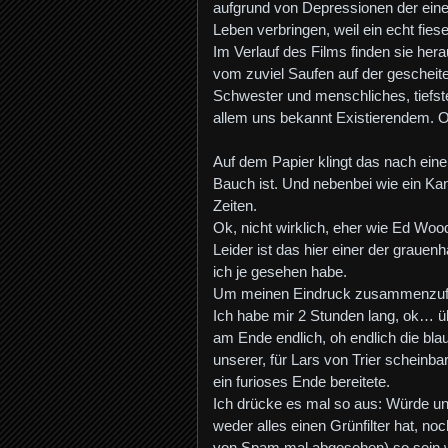
aufgrund von Depressionen der einen 
Leben verbringen, weil ein echt fiese
Im Verlauf des Films finden sie her
vom zuviel Saufen auf der gescheit
Schwester und menschliches, tiefst
allem uns bekannt Existierendem. 
Auf dem Papier klingt das nach eine
Bauch ist. Und nebenbei wie ein Kand
Zeiten.
Ok, nicht wirklich, eher wie Ed Wood 
Leider ist das hier einer der grauenh
ich je gesehen habe.
Um meinen Eindruck zusammenzuf
Ich habe mir 2 Stunden lang, ok… ü
am Ende endlich, oh endlich die b
unserer, für Lars von Trier scheinb
ein furioses Ende bereitete.
Ich drücke es mal so aus: Würde uns
weder alles einen Grünfilter hat, n
von Spam mal abgesehen) so sein wi