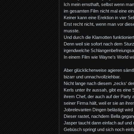
Ich mein ernsthaft, selbst wenn ma
im gesamten Film nicht mal eine ei
Keiner kann eine Erektion in vier S
Erst recht nicht, wenn man vor die
musste.
Und durch die Klamotten funktioniert
Denn weil sie sofort nach dem Sturz 
irgendwelche Schlangenbefreiungsa
In einem Film wie Wayne’s World 
Aber glücklicherweise agieren säm
bizarr und unnachvollziehbar.
Nicht lange nach diesem ‚zecks‘ d
Kerls unter ihr aussah, gibt es eine
ihrem Chef, der auch auf der Party 
seiner Firma hält, weil er sie an ih
Jobrelevanten Dingen belästigt wird u
Dieser rastet, nachdem Bella gegang
Jasper taucht dann einfach auf und
Gebüsch springt und sich noch einf