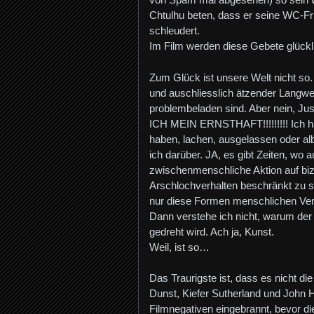
Chtulhu beten, dass er seine WC-F
schleudert.
Im Film werden diese Gebete glückl
Zum Glück ist unsere Welt nicht so. 
und auschliesslich ätzender Langwei
problembeladen sind. Aber nein, Jus
ICH MEIN ERNSTHAFT!!!!!!!!! Ich ha
haben, lachen, ausgelassen oder al
ich darüber. JA, es gibt Zeiten, wo 
zwischenmenschliche Aktion auf 
Arschlochverhalten beschränkt zu s
nur diese Formen menschlichen Verh
Dann verstehe ich nicht, warum der 
gedreht wird. Ach ja, Kunst.
Weil, ist so…
Das Traurigste ist, dass es nicht di
Dunst, Kiefer Sutherland und John Hur
Filmnegativen eingebrannt, bevor d