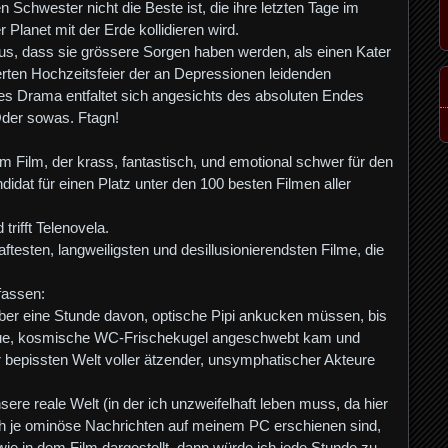
Schwester nicht die Beste ist, die ihre letzten Tage im
r Planet mit der Erde kollidieren wird.
aus, dass sie grössere Sorgen haben werden, als einen Kater
erten Hochzeitsfeier der an Depressionen leidenden
es Drama entfaltet sich angesichts des absoluten Endes
Oder sowas. Ftagn!
m Film, der krass, fantastisch, und emotional schwer für den
idat für einen Platz unter den 100 besten Filmen aller
trifft Telenovela.
aftesten, langweiligsten und desillusionierendsten Filme, die
assen:
ber eine Stunde davon, optische Pipi ankucken müssen, bis
laue, kosmische WC-Frischekugel angeschwebt kam und
ar bepissten Welt voller ätzender, unsymphatischer Akteure
ere reale Welt (in der ich unzweifelhaft leben muss, da hier
och je ominöse Nachrichten auf meinem PC erschienen sind,
e in dem Film dargestellt, dann würde ich jede Stunde zu