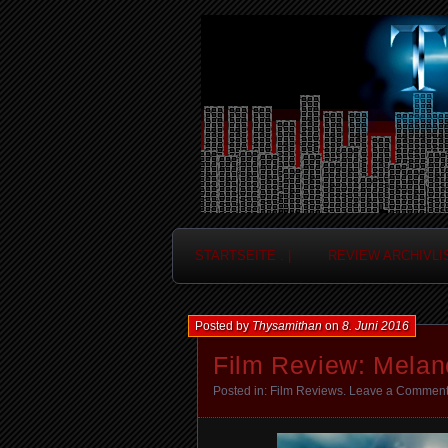
Frag nicht....
Thysamithan
STARTSEITE . |
REVIEW ARCHIVLIS
Posted by
Thysamithan
on
8. Juni 2016
Film Review: Mela
Posted in:
Film Reviews
.
Leave a Commen