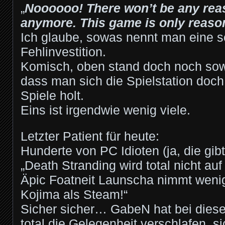
„
Noooooo! There won’t be any rea
anymore. This game is only reason
Ich glaube, sowas nennt man eine 
Fehlinvestition.
Komisch
, oben stand doch noch sow
dass man sich die Spielstation doch 
Spiele holt.
Eins ist irgendwie wenig viele.
Letzter Patient für heute:
Hunderte von PC Idioten (ja, die gib
„Death Stranding wird total nicht au
Äpic Foatneit Launscha nimmt weni
Kojima als Steam!“
Sicher sicher… GabeN hat bei diese
total die Gelegenheit verschlafen, si