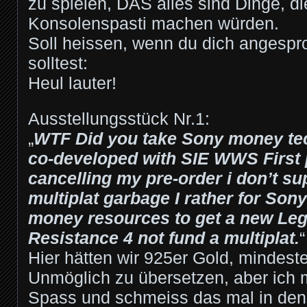
zu spielen, DAS alles sind Dinge, d
Konsolenspasti machen würden.
Soll heissen, wenn du dich angespr
solltest:
Heul lauter!
Ausstellungsstück Nr.1:
„
WTF Did you take Sony money te
co-developed with SIE WWS First 
cancelling my pre-order i don’t su
multiplat garbage I rather for Sony
money resources to get a new Leg
Resistance 4 not fund a multiplat.
“
Hier hätten wir 925er Gold, mindest
Unmöglich zu übersetzen, aber ich 
Spass und schmeiss das mal in de