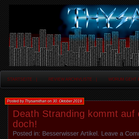
Frag nicht....
Thysamithan
STARTSEITE . |
REVIEW ARCHIVLISTE . |
WORUM GEHT ES
Posted by
Thysamithan
on
30. Oktober 2019
Death Stranding kommt auf 
doch!
Posted in:
Besserwisser Artikel
.
Leave a Com